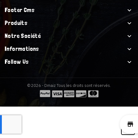
Footer Cms

Produits

Notre Société

Informations

Follow Us

© 2026 - Dmaiz Tous les droits sont réservés.
st