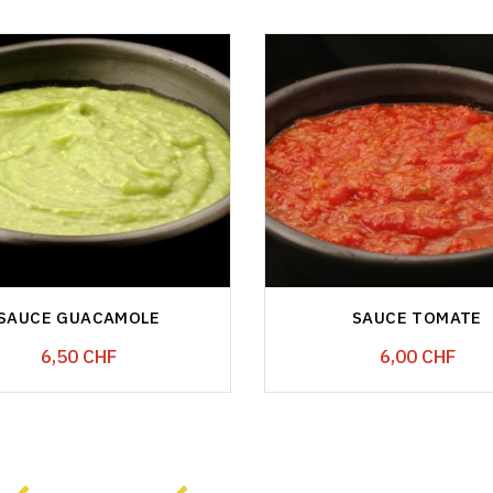
SAUCE GUACAMOLE
SAUCE TOMATE
Prix
Prix
6,50 CHF
6,00 CHF