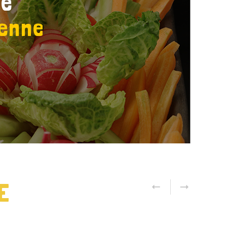
té
ienne
E