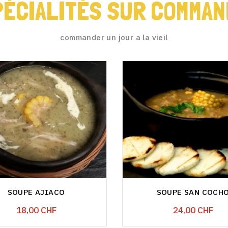
PÉCIALITÉS SUR COMMAN
commander un jour a la vieil
SOUPE AJIACO
SOUPE SAN COCH
Prix
Prix
18,00 CHF
24,00 CHF