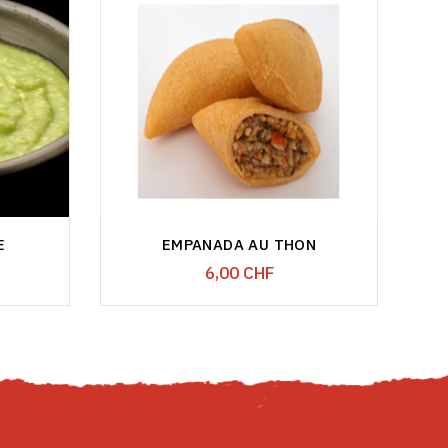
E
EMPANADA AU THON
Prix
6,00 CHF