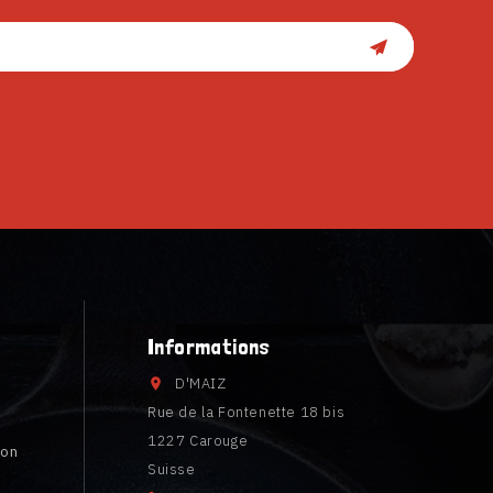
Informations
D'MAIZ

Rue de la Fontenette 18 bis
1227 Carouge
ion
Suisse