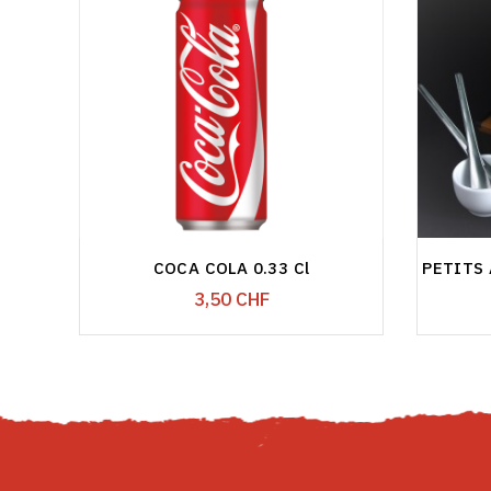
COCA COLA 0.33 Cl
PETITS
Prix
3,50 CHF