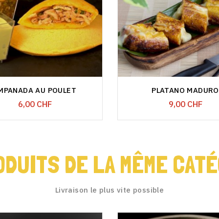
MPANADA AU POULET
PLATANO MADURO
Prix
Prix
6,00 CHF
9,00 CHF
ODUITS DE LA MÊME CATÉ
Livraison le plus vite possible