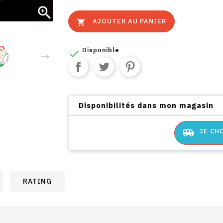

AJOUTER AU PANIER

Disponible

Disponibilités dans mon magasin
airport_shuttle
JE CH
RATING