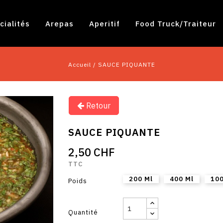
cialités
Arepas
Aperitif
Food Truck/traiteur
Accueil
SAUCE PIQUANTE
Retour
SAUCE PIQUANTE
2,50 CHF
TTC
200 Ml
400 Ml
100
Poids
Quantité