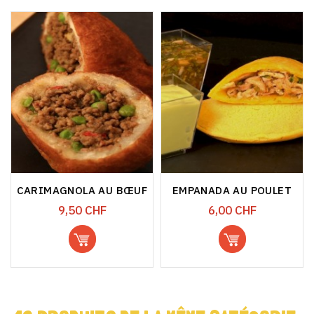
CARIMAGNOLA AU BŒUF
EMPANADA AU POULET
Prix
Prix
9,50 CHF
6,00 CHF