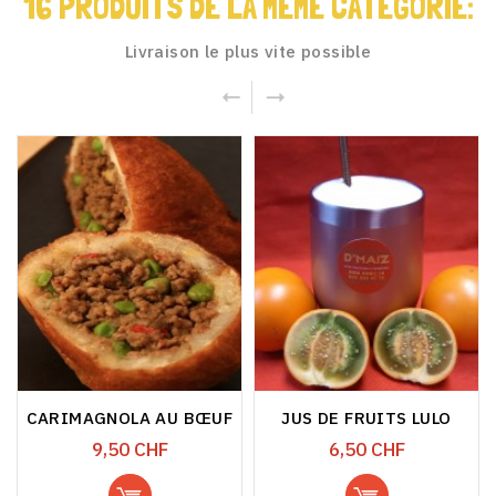
16 PRODUITS DE LA MÊME CATÉGORIE:
Livraison le plus vite possible
CARIMAGNOLA AU BŒUF
JUS DE FRUITS LULO
Prix
Prix
9,50 CHF
6,50 CHF