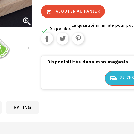
AJOUTER AU PANIER


La quantité minimale pour po
Disponible

Disponibilités dans mon magasin
airport_shuttle
JE CH
RATING