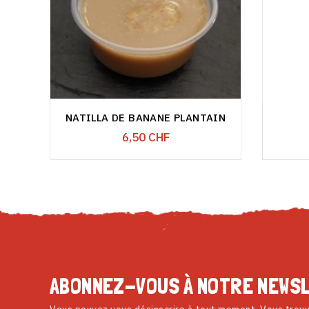
NATILLA DE BANANE PLANTAIN
Prix
6,50 CHF
ABONNEZ-VOUS À NOTRE NEWS