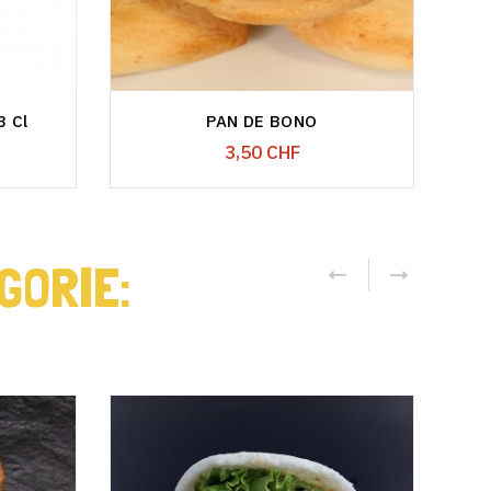
 Cl
PAN DE BONO
EM
Prix
3,50 CHF
GORIE: