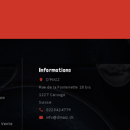
Informations
D'MAIZ

Rue de la Fontenette 18 bis
1227 Carouge
ion
Suisse
0223424779

é
info@dmaiz.ch

e Vente