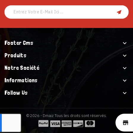
Footer Cms

Produits

Notre Société

Informations

Follow Us

© 2026 - Dmaiz Tous les droits sont réservés.
st