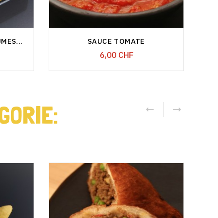
MES...
SAUCE TOMATE
EMP
Prix
6,00 CHF
GORIE: