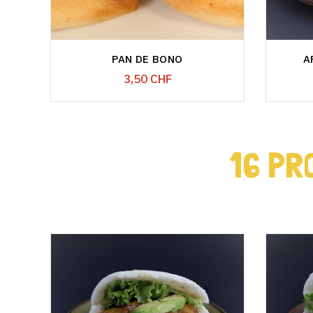
PAN DE BONO
A
Prix
3,50 CHF
16 PR