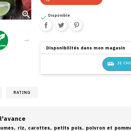

Disponible

Disponibilités dans mon magasin
airport_shuttle
JE CH
RATING
 l'avance
gumes, riz, carottes, petits pois, poivron et pom