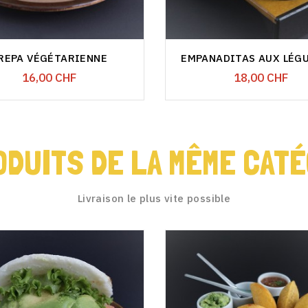
REPA VÉGÉTARIENNE
EMPANADITAS AUX LÉGU
Prix
Prix
16,00 CHF
18,00 CHF
ODUITS DE LA MÊME CATÉ
Livraison le plus vite possible