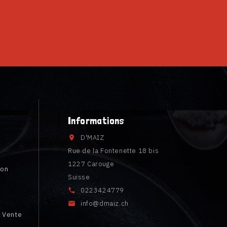
Informations
D'MAIZ

Rue de la Fontenette 18 bis
1227 Carouge
ion
Suisse
0223424779

é
info@dmaiz.ch

e Vente