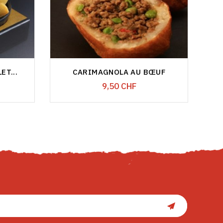
ET...
CARIMAGNOLA AU BŒUF
P
Prix
9,50 CHF