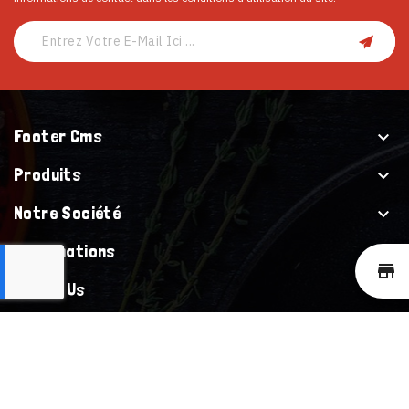
Footer Cms

Produits

Notre Société

Informations

st
Follow Us

© 2026 - Dmaiz Tous les droits sont réservés.