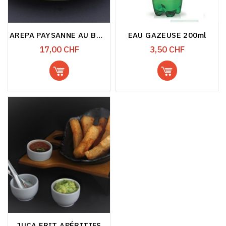
AREPA PAYSANNE AU BŒUF
EAU GAZEUSE 200ml
Prix
Prix
17,00 CHF
3,50 CHF
JUCA FRIT APÉRITIFS