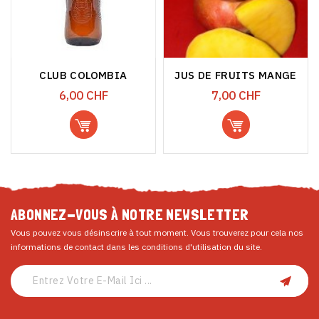
CLUB COLOMBIA
JUS DE FRUITS MANGE
Prix
Prix
6,00 CHF
7,00 CHF
ABONNEZ-VOUS À NOTRE NEWSLETTER
Vous pouvez vous désinscrire à tout moment. Vous trouverez pour cela nos
informations de contact dans les conditions d'utilisation du site.