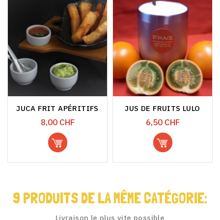
JUCA FRIT APÉRITIFS
JUS DE FRUITS LULO
Prix
Prix
8,00 CHF
6,50 CHF
9 PRODUITS DE LA MÊME CATÉGORIE:
Livraison le plus vite possible